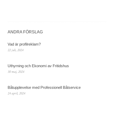
ANDRA FÖRSLAG
Vad är profilreklam?
22 juli, 2024
Uthyrning och Ekonomi av Fritidshus
30 maj, 2024
Båtupplevelse med Professionell Båtservice
24 april, 2024