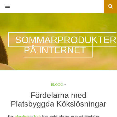
MENU
SOMMARPRODUKTER
PÅ INTERNET
BLOGG
Fördelarna med
Platsbyggda Kökslösningar
Ett
platsbyggt kök
kan erbjuda en mängd fördelar