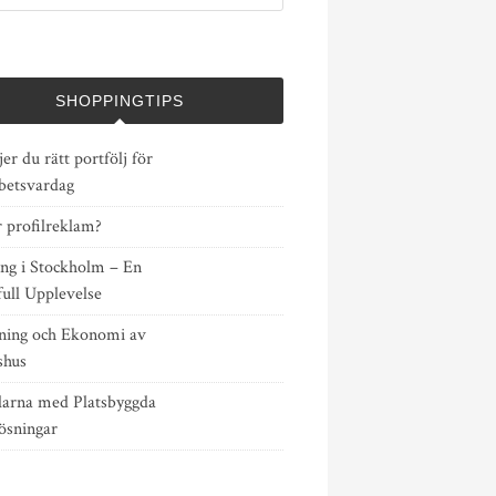
SHOPPINGTIPS
jer du rätt portfölj för
rbetsvardag
 profilreklam?
ing i Stockholm – En
ull Upplevelse
ning och Ekonomi av
shus
larna med Platsbyggda
ösningar