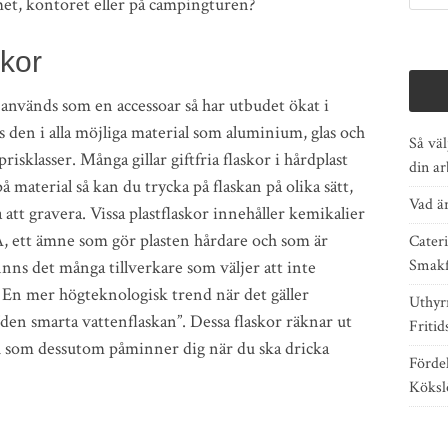
met, kontoret eller på campingturen?
skor
används som en accessoar så har utbudet ökat i
 den i alla möjliga material som aluminium, glas och
Så väl
risklasser. Många gillar giftfria flaskor i hårdplast
din a
på material så kan du trycka på flaskan på olika sätt,
Vad är
a att gravera. Vissa plastflaskor innehåller kemikalier
, ett ämne som gör plasten hårdare och som är
Cater
Smakf
nns det många tillverkare som väljer att inte
 En mer högteknologisk trend när det gäller
Uthyr
den smarta vattenflaskan”. Dessa flaskor räknar ut
Fritid
h som dessutom påminner dig när du ska dricka
Förde
Köksl