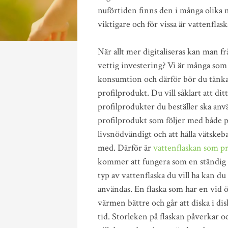
nuförtiden finns den i många olika m
viktigare och för vissa är vattenflas
När allt mer digitaliseras kan man f
vettig investering? Vi är många som 
konsumtion och därför bör du tänka 
profilprodukt. Du vill såklart att dit
profilprodukter du beställer ska anv
profilprodukt som följer med både p
livsnödvändigt och att hålla vätske
med. Därför är
vattenflaskan som p
kommer att fungera som en ständig fö
typ av vattenflaska du vill ha kan du
användas. En flaska som har en vid öp
värmen bättre och går att diska i di
tid. Storleken på flaskan påverkar 