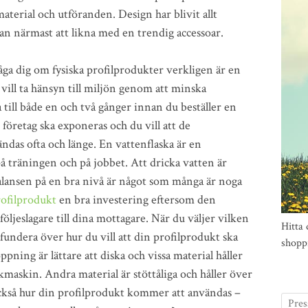
aterial och utföranden. Design har blivit allt
kan närmast att likna med en trendig accessoar.
råga dig om fysiska profilprodukter verkligen är en
vill ta hänsyn till miljön genom att minska
till både en och två gånger innan du beställer en
t företag ska exponeras och du vill att de
ändas ofta och länge. En vattenflaska är en
å träningen och på jobbet. Att dricka vatten är
balansen på en bra nivå är något som många är noga
rofilprodukt
en bra investering eftersom den
ljeslagare till dina mottagare. När du väljer vilken
Hitta 
 fundera över hur du vill att din profilprodukt ska
shopp
pning är lättare att diska och vissa material håller
skmaskin. Andra material är stöttåliga och håller över
också hur din profilprodukt kommer att användas –