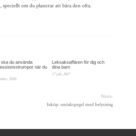
speciellt om du planerar att bära den ofta.
r ska du använda
Leksaksaffären för dig och
essionsstrumpor när du
dina barn
17 juli, 2017
mber, 2020
Nästa:
Inköp: sminkspegel med belysning