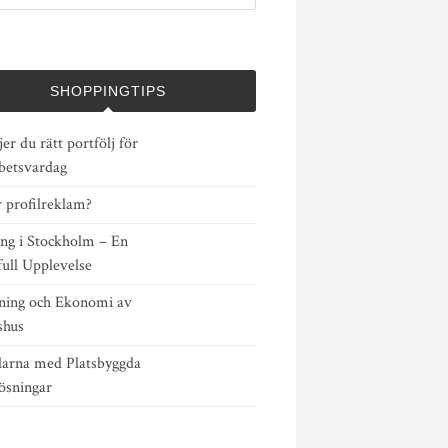
SHOPPINGTIPS
jer du rätt portfölj för
rbetsvardag
 profilreklam?
ing i Stockholm – En
ull Upplevelse
ning och Ekonomi av
shus
larna med Platsbyggda
ösningar