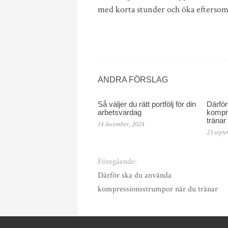
med korta stunder och öka eftersom, 
ANDRA FÖRSLAG
Så väljer du rätt portfölj för din
Därfö
arbetsvardag
kompr
tränar
14 december, 2024
23 septe
Föregående:
Därför ska du använda
kompressionsstrumpor när du tränar