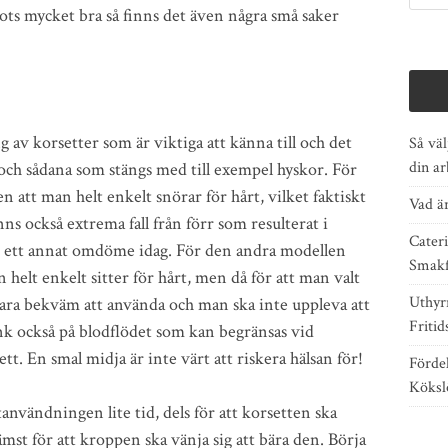
rots mycket bra så finns det även några små saker
 av korsetter som är viktiga att känna till och det
Så väl
din a
och sådana som stängs med till exempel hyskor. För
 att man helt enkelt snörar för hårt, vilket faktiskt
Vad är
ns också extrema fall från förr som resulterat i
Cater
 ett annat omdöme idag. För den andra modellen
Smakf
 helt enkelt sitter för hårt, men då för att man valt
Uthyr
 vara bekväm att använda och man ska inte uppleva att
Fritid
Tänk också på blodflödet som kan begränsas vid
t. En smal midja är inte värt att riskera hälsan för!
Förde
Köksl
användningen lite tid, dels för att korsetten ska
mst för att kroppen ska vänja sig att bära den. Börja